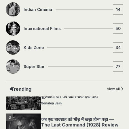
5
Indian Cinema
14
5 Horror Films जो आपको रात को अकेले नहीं
देखनी चाहिए — पर देखेंगे ज़रूर
Sonaley Jain
International Films
50
1
Silent Era का सबसे बड़ा Scandal — वो
घटना जिसने Hollywood को हिला दिया
Kids Zone
34
Sonaley Jain
Super Star
77
2
पसीने और खून से लिखी गई मूक सिनेमा की कहानी:
शुरुआती दौर की खतरनाक हकीकत
Sonaley Jain
Trending
View All
3
जब एक बादशाह को भीड़ में खड़ा होना पड़ा —
The Last Command (1928) Review
Sonaley Jain
4
“क्या आपने वो फ़िल्म देखी है जिसने आज़ाद कोरिया