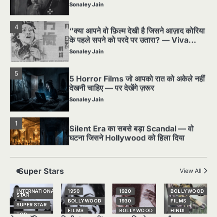
के पहले सपने को परदे पर उतारा? — Viva
Freedom! (1946) रिव्यू”
Sonaley Jain
5
5 Horror Films जो आपको रात को अकेले नहीं
देखनी चाहिए — पर देखेंगे ज़रूर
Sonaley Jain
1
Silent Era का सबसे बड़ा Scandal — वो
घटना जिसने Hollywood को हिला दिया
Sonaley Jain
2
पसीने और खून से लिखी गई मूक सिनेमा की कहानी:
शुरुआती दौर की खतरनाक हकीकत
Sonaley Jain
Super Stars
View All
3
जब एक बादशाह को भीड़ में खड़ा होना पड़ा —
INTERNATIONAL
1950
1920
BOLLYWOOD
STAR
The Last Command (1928) Review
BOLLYWOOD
1930
FILMS
SUPER STAR
FILMS
BOLLYWOOD
HINDI
Sonaley Jain
TOP