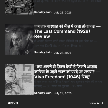
करते सुपरहीरो या वायर रिग्स पर झूलते कलाकार—को देखते
हैं,…
Sonaley Jain
July 28, 2026
जब एक बादशाह को भीड़ में खड़ा होना पड़ा —
The Last Command (1928)
Review
वो आदमी जिसने कभी लाखों सैनिकों को हुक्म दिया था —
आज एक फ़िल्मी सेट पर भीड़ का हिस्सा था।…
Sonaley Jain
July 27, 2026
“क्या आपने वो फ़िल्म देखी है जिसने आज़ाद
कोरिया के पहले सपने को परदे पर उतारा? —
Viva Freedom! (1946) रिव्यू”
वो एक लम्हा जब कोरिया ने पहली बार खुलकर सांस ली कल्पना
कीजिए — 35 साल की गुलामी। 35 साल…
Sonaley Jain
July 24, 2026
1920
View All