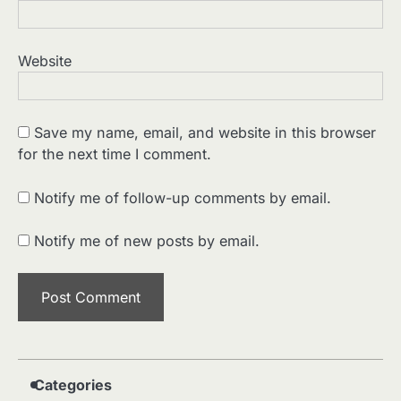
Website
Save my name, email, and website in this browser
for the next time I comment.
2
पसीने और खून से लिखी गई मूक सिनेमा की कहानी:
शुरुआती दौर की खतरनाक हकीकत
Notify me of follow-up comments by email.
Sonaley Jain
Notify me of new posts by email.
3
जब एक बादशाह को भीड़ में खड़ा होना पड़ा —
The Last Command (1928) Review
Sonaley Jain
4
“क्या आपने वो फ़िल्म देखी है जिसने आज़ाद कोरिया
के पहले सपने को परदे पर उतारा? — Viva
Freedom! (1946) रिव्यू”
Sonaley Jain
Categories