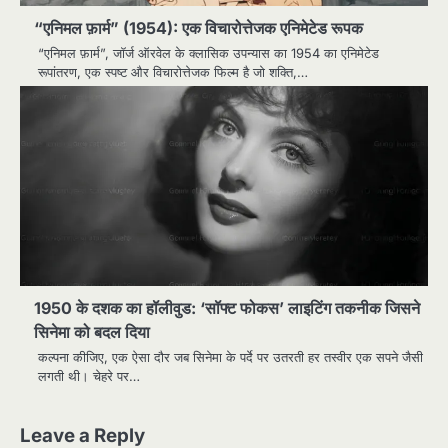
“एनिमल फ़ार्म” (1954): एक विचारोत्तेजक एनिमेटेड रूपक
“एनिमल फ़ार्म”, जॉर्ज ऑरवेल के क्लासिक उपन्यास का 1954 का एनिमेटेड
रूपांतरण, एक स्पष्ट और विचारोत्तेजक फिल्म है जो शक्ति,…
1950 के दशक का हॉलीवुड: ‘सॉफ्ट फोकस’ लाइटिंग तकनीक जिसने
सिनेमा को बदल दिया
कल्पना कीजिए, एक ऐसा दौर जब सिनेमा के पर्दे पर उतरती हर तस्वीर एक सपने जैसी
लगती थी। चेहरे पर…
Leave a Reply