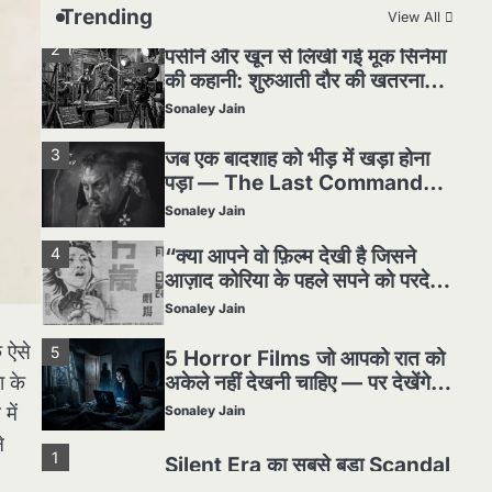
Sonaley Jain
Trending
View All
3
जब एक बादशाह को भीड़ में खड़ा होना
पड़ा — The Last Command
(1928) Review
Sonaley Jain
4
“क्या आपने वो फ़िल्म देखी है जिसने
आज़ाद कोरिया के पहले सपने को परदे
पर उतारा? — Viva Freedom!
Sonaley Jain
(1946) रिव्यू”
5
5 Horror Films जो आपको रात को
अकेले नहीं देखनी चाहिए — पर देखेंगे
ज़रूर
Sonaley Jain
 ऐसे
1
Silent Era का सबसे बड़ा Scandal
ा के
— वो घटना जिसने Hollywood को
हिला दिया
में
Sonaley Jain
े
2
पसीने और खून से लिखी गई मूक सिनेमा
की कहानी: शुरुआती दौर की खतरनाक