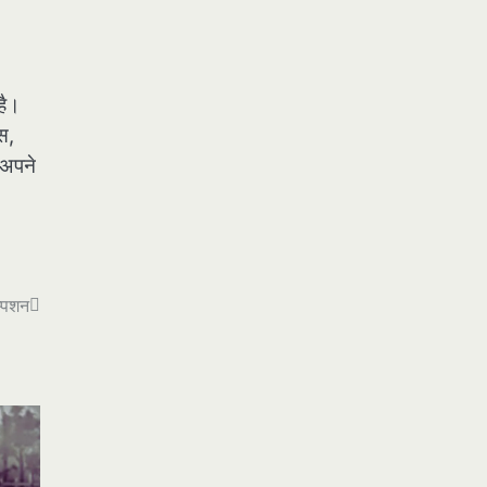
है।
स,
 अपने
म्पशन