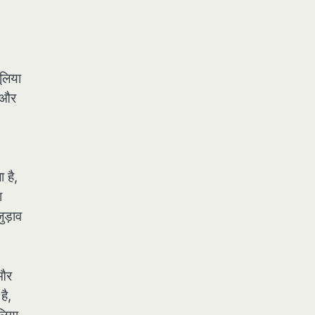
ूलिया
र और
 है,
ा
ुड़ाव
 और
है,