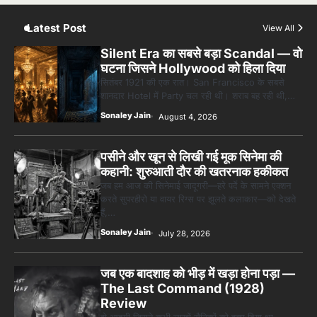
Sonaley Jain
Latest Post
View All
Silent Era का सबसे बड़ा Scandal — वो
घटना जिसने Hollywood को हिला दिया
सितंबर 1921 की एक रात। San Francisco के सबसे
शानदार Hotel में Party चल रही थी। शराब बह रही थी,…
Sonaley Jain
August 4, 2026
पसीने और खून से लिखी गई मूक सिनेमा की
कहानी: शुरुआती दौर की खतरनाक हकीकत
जब हम आज की सिनेमाई जादूगरी—हरे पर्दे के सामने एक्शन
करते सुपरहीरो या वायर रिग्स पर झूलते कलाकार—को देखते
हैं,…
Sonaley Jain
July 28, 2026
जब एक बादशाह को भीड़ में खड़ा होना पड़ा —
The Last Command (1928)
Review