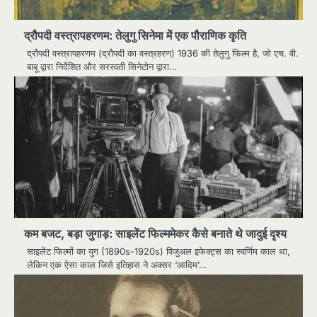
द्रौपदी वस्त्रापहरणम: तेलुगु सिनेमा में एक पौराणिक कृति
द्रौपदी वस्त्रापहरणम (द्रौपदी का वस्त्रहरण) 1936 की तेलुगु फिल्म है, जो एच. वी.
बाबू द्वारा निर्देशित और सरस्वती सिनेटोन द्वारा…
कम बजट, बड़ा जुगाड़: साइलेंट फिल्ममेकर कैसे बनाते थे जादुई दृश्य
साइलेंट फिल्मों का युग (1890s-1920s) विजुअल इफेक्ट्स का स्वर्णिम काल था,
लेकिन एक ऐसा काल जिसे इतिहास ने अक्सर ‘आदिम’…