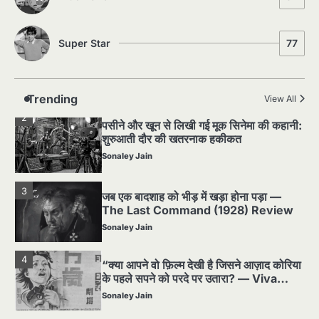
Sonaley Jain
Super Star
77
2
पसीने और खून से लिखी गई मूक सिनेमा की कहानी:
शुरुआती दौर की खतरनाक हकीकत
Sonaley Jain
Trending
View All
3
जब एक बादशाह को भीड़ में खड़ा होना पड़ा —
The Last Command (1928) Review
Sonaley Jain
4
“क्या आपने वो फ़िल्म देखी है जिसने आज़ाद कोरिया
के पहले सपने को परदे पर उतारा? — Viva
Freedom! (1946) रिव्यू”
Sonaley Jain
5
5 Horror Films जो आपको रात को अकेले नहीं
देखनी चाहिए — पर देखेंगे ज़रूर
Sonaley Jain