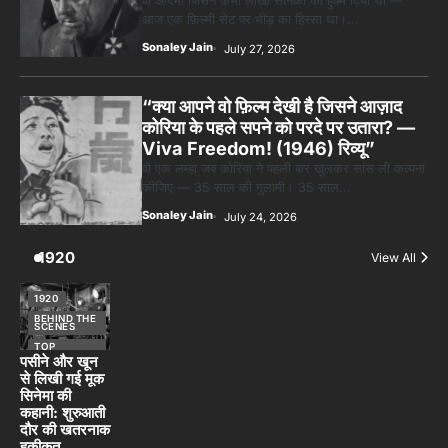
वो आदमी जिसने कभी लाखों सैनिकों को हुक्म दिया था —
आज एक फ़िल्मी सेट पर भीड़ का हिस्सा था।…
Sonaley Jain
July 27, 2026
“क्या आपने वो फ़िल्म देखी है जिसने आज़ाद
कोरिया के पहले सपने को परदे पर उतारा? —
Viva Freedom! (1946) रिव्यू”
वो एक लम्हा जब कोरिया ने पहली बार खुलकर सांस ली कल्पना
कीजिए — 35 साल की गुलामी। 35 साल…
Sonaley Jain
July 24, 2026
1920
View All
1920
BEHIND THE
SCENES
TOP
STORIES
पसीने और खून
से लिखी गई मूक
सिनेमा की
कहानी: शुरुआती
दौर की खतरनाक
हकीकत