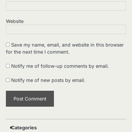
Website
Save my name, email, and website in this browser
for the next time I comment.
2
पसीने और खून से लिखी गई मूक सिनेमा की कहानी:
शुरुआती दौर की खतरनाक हकीकत
Notify me of follow-up comments by email.
Sonaley Jain
Notify me of new posts by email.
3
जब एक बादशाह को भीड़ में खड़ा होना पड़ा —
The Last Command (1928) Review
Sonaley Jain
4
“क्या आपने वो फ़िल्म देखी है जिसने आज़ाद कोरिया
के पहले सपने को परदे पर उतारा? — Viva
Freedom! (1946) रिव्यू”
Sonaley Jain
Categories