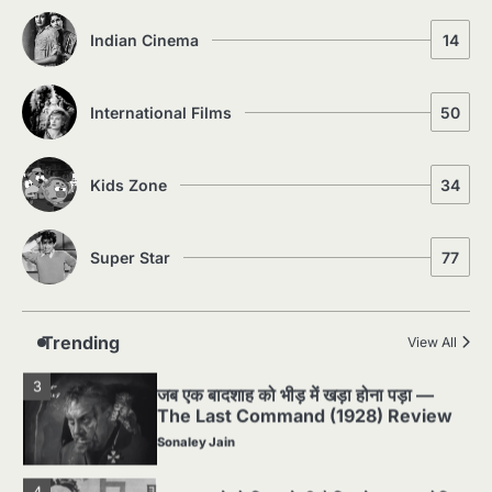
5
Indian Cinema
14
5 Horror Films जो आपको रात को अकेले नहीं
देखनी चाहिए — पर देखेंगे ज़रूर
Sonaley Jain
International Films
50
1
Silent Era का सबसे बड़ा Scandal — वो
घटना जिसने Hollywood को हिला दिया
Kids Zone
34
Sonaley Jain
Super Star
77
2
पसीने और खून से लिखी गई मूक सिनेमा की कहानी:
शुरुआती दौर की खतरनाक हकीकत
Sonaley Jain
Trending
View All
3
जब एक बादशाह को भीड़ में खड़ा होना पड़ा —
The Last Command (1928) Review
Sonaley Jain
4
“क्या आपने वो फ़िल्म देखी है जिसने आज़ाद कोरिया