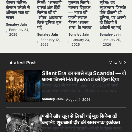
चेस्टर मॉरिस:
निम्मी: ‘अनकही’
गुमनाम सितारे:
सुरैया: वह
STORIES
HINDI
HINDI
NATIONAL
STAR
बोस्टन ब्लैकी से
दास्तां और हिंदी
मास्टर विट्ठल
सुपरस्टार जिसके
NATIONAL
NATIONAL
4
STAR
STAR
SUPER STAR
ऑस्कर तक का
सिनेमा की वो
— भारत की
पीछे दीवानी थी
“क्या आपने वो फ़िल्म देखी है जिसने आज़ाद कोरिया
सफर
‘शोख’ अदाकारा
पहली सवाक
दुनिया, पर अपनी
POPULAR
OLD FILMS
TOP
के पहले सपने को परदे पर उतारा? — Viva
STORIES
जिसे दुनिया भूल
फिल्म ‘आलम
ही ज़िंदगी में
SUPER STAR
SUPER STAR
Freedom! (1946) रिव्यू”
Sonaley Jain
Sonaley Jain
गई
आरा’ के नायक
अकेली रह गईं
TOP
TOP
February 24,
STORIES
STORIES
2026
Sonaley Jain
Sonaley Jain
Sonaley Jain
5
February 12,
January 23,
January 20,
5 Horror Films जो आपको रात को अकेले नहीं
2026
2026
2026
देखनी चाहिए — पर देखेंगे ज़रूर
Sonaley Jain
Latest Post
View All
Silent Era का सबसे बड़ा Scandal — वो
घटना जिसने Hollywood को हिला दिया
सितंबर 1921 की एक रात। San Francisco के सबसे
शानदार Hotel में Party चल रही थी। शराब बह रही थी,…
Sonaley Jain
August 4, 2026
पसीने और खून से लिखी गई मूक सिनेमा की
कहानी: शुरुआती दौर की खतरनाक हकीकत
जब हम आज की सिनेमाई जादूगरी—हरे पर्दे के सामने एक्शन