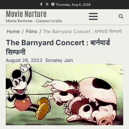
Skip
f
twitter
pinterest
Thursday, Aug 6, 2026
to
Movie Nurture
content
Movie Reviews – Connect to Life
Home
Films
The Barnyard Concert : बार्नयार्ड सिम्फनी
The Barnyard Concert : बार्नयार्ड
सिम्फनी
August 28, 2023
Sonaley Jain