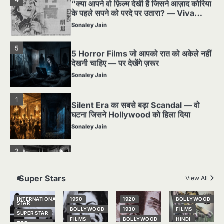
के पहले सपने को परदे पर उतारा? — Viva
Freedom! (1946) रिव्यू”
Sonaley Jain
5
5 Horror Films जो आपको रात को अकेले नहीं
देखनी चाहिए — पर देखेंगे ज़रूर
Sonaley Jain
1
Silent Era का सबसे बड़ा Scandal — वो
घटना जिसने Hollywood को हिला दिया
Sonaley Jain
2
पसीने और खून से लिखी गई मूक सिनेमा की कहानी:
शुरुआती दौर की खतरनाक हकीकत
Sonaley Jain
Super Stars
View All
3
जब एक बादशाह को भीड़ में खड़ा होना पड़ा —
INTERNATIONAL
1950
1920
BOLLYWOOD
STAR
The Last Command (1928) Review
BOLLYWOOD
1930
FILMS
SUPER STAR
FILMS
BOLLYWOOD
HINDI
Sonaley Jain
TOP