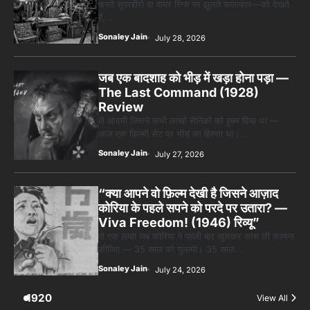
करते सुपरहीरो या वायर रिग्स पर झूलते कलाकार—को देखते
हैं,…
Sonaley Jain
July 28, 2026
जब एक बादशाह को भीड़ में खड़ा होना पड़ा —
The Last Command (1928)
Review
वो आदमी जिसने कभी लाखों सैनिकों को हुक्म दिया था —
आज एक फ़िल्मी सेट पर भीड़ का हिस्सा था।…
Sonaley Jain
July 27, 2026
“क्या आपने वो फ़िल्म देखी है जिसने आज़ाद
कोरिया के पहले सपने को परदे पर उतारा? —
Viva Freedom! (1946) रिव्यू”
वो एक लम्हा जब कोरिया ने पहली बार खुलकर सांस ली कल्पना
कीजिए — 35 साल की गुलामी। 35 साल…
Sonaley Jain
July 24, 2026
1920
View All